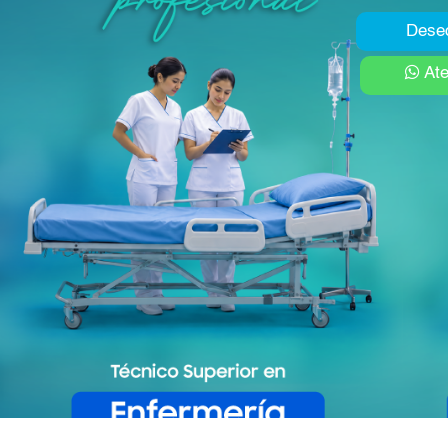
Deseo
Ate