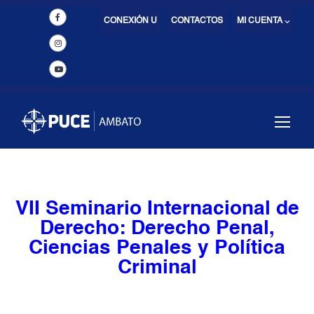
CONEXIÓN U
CONTACTOS
MI CUENTA ⌵
VII Seminario Internacional de
Derecho: Derecho Penal,
Ciencias Penales y Política
Criminal