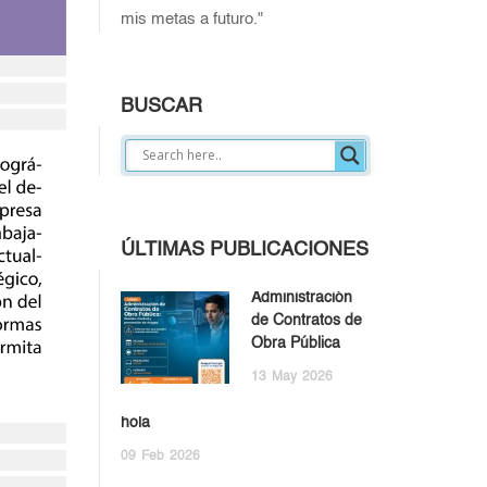
mis metas a futuro."
BUSCAR
ÚLTIMAS PUBLICACIONES
Administración
de Contratos de
Obra Pública
13
May
2026
hola
09
Feb
2026