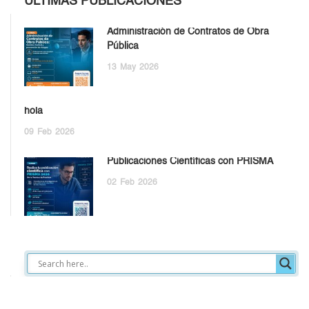
ÚLTIMAS PUBLICACIONES
Administración de Contratos de Obra
Pública
13
May
2026
hola
09
Feb
2026
Publicaciones Científicas con PRISMA
02
Feb
2026