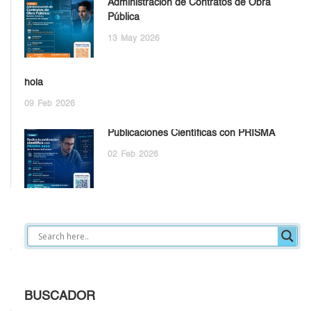
Administración de Contratos de Obra
Pública
13
May
2026
hola
09
Feb
2026
Publicaciones Científicas con PRISMA
02
Feb
2026
BUSCADOR