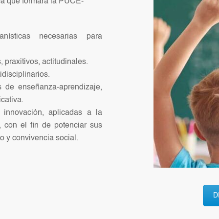
ica que formará la PUCE-
nísticas necesarias para
 praxitivos, actitudinales.
disciplinarios.
as de enseñanza-aprendizaje,
cativa.
e innovación, aplicadas a la
, con el fin de potenciar sus
 y convivencia social.
D