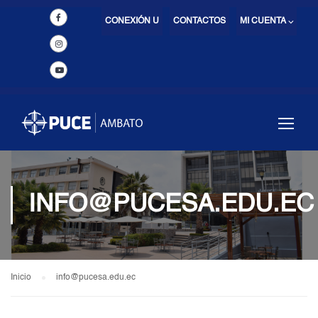
CONEXIÓN U
CONTACTOS
MI CUENTA ⌵
INFO@PUCESA.EDU.EC
Inicio
info@pucesa.edu.ec