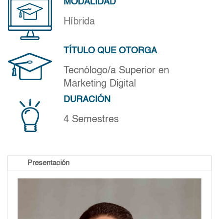
MODALIDAD
Tecnología Superior en Marketing
Digital
Híbrida
Resolución CES:RPC-SO-19-No.264-
TÍTULO QUE OTORGA
Tecnólogo/a Superior en
DESEO INSCRIBIRME
Marketing Digital
DURACIÓN
Quiero más Información
4 Semestres
Presentación