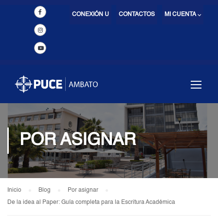
CONEXIÓN U
CONTACTOS
MI CUENTA ⌵
POR ASIGNAR
Inicio
Blog
Por asignar
De la idea al Paper: Guía completa para la Escritura Académica