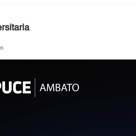
sitaria
25