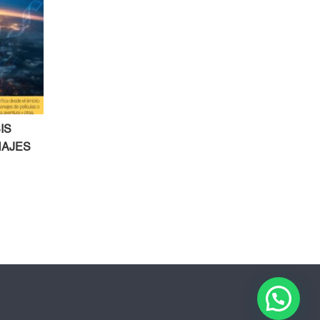
IS
NAJES