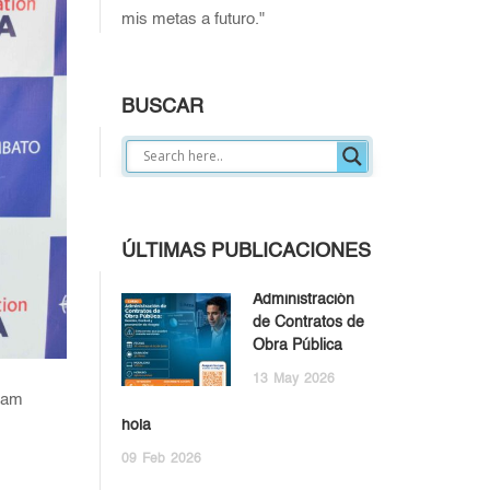
mis metas a futuro."
BUSCAR
ÚLTIMAS PUBLICACIONES
Administración
de Contratos de
Obra Pública
13
May
2026
gham
hola
09
Feb
2026