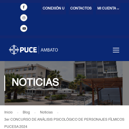
CONEXIÓN U
CONTACTOS
MI CUENTA ⌵
NOTICIAS
Inicio
Blog
Noticias
3er CONCURSO DE ANÁLISIS PSICOLÓGICO DE PERSONAJES FÍLMICOS
PUCESA 2024