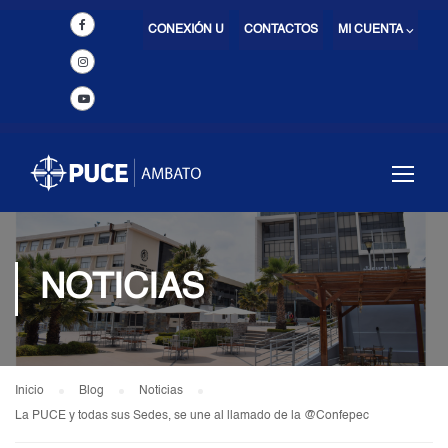
CONEXIÓN U
CONTACTOS
MI CUENTA ⌵
NOTICIAS
Inicio
Blog
Noticias
La PUCE y todas sus Sedes, se une al llamado de la @Confepec