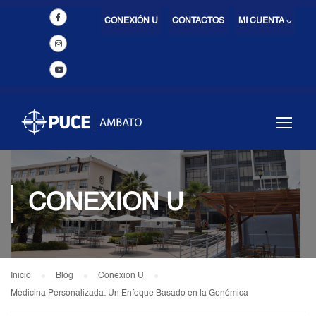
CONEXIÓN U
CONTACTOS
MI CUENTA ⌵
CONEXION U
Inicio
Blog
Conexion U
Medicina Personalizada: Un Enfoque Basado en la Genómica