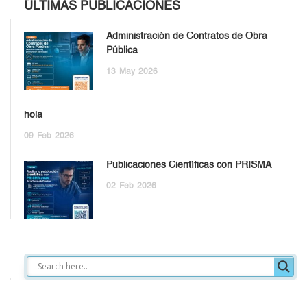
ÚLTIMAS PUBLICACIONES
Administración de Contratos de Obra
Pública
13
May
2026
hola
09
Feb
2026
Publicaciones Científicas con PRISMA
02
Feb
2026