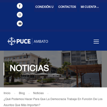
CONEXIÓN U
CONTACTOS
MI CUENTA ⌵
NOTICIAS
Inicio
Blog
Noticias
¿Qué Podemos Hacer Para Que La Democracia Trabaje En Función De Los
Asuntos Que Más Importan?