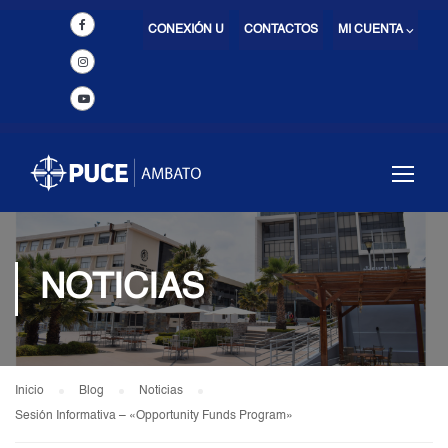
CONEXIÓN U
CONTACTOS
MI CUENTA ⌵
NOTICIAS
Inicio
Blog
Noticias
Sesión Informativa – «Opportunity Funds Program»