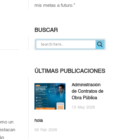
mis metas a futuro."
BUSCAR
ÚLTIMAS PUBLICACIONES
Administración
de Contratos de
Obra Pública
13
May
2026
hola
como un
estacan
09
Feb
2026
án