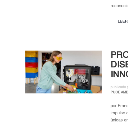
reconoc
LEER
PRO
DIS
INN
publicado 
PUCE AM
por Franc
impulso d
únicas en