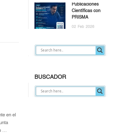
Publicaciones
Científicas con
PRISMA
02
Feb
2026
BUSCADOR
te en el
unta
on …