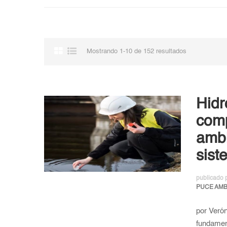
Mostrando 1-10 de 152 resultados
Hidr
comp
ambi
sist
publicado 
PUCE AM
por Verón
fundament