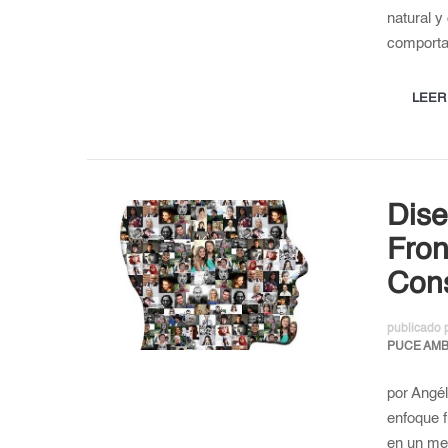
natural y
comporta
LEER
Dise
Fron
Con
publicado 
PUCE AM
por Angél
enfoque 
en un me