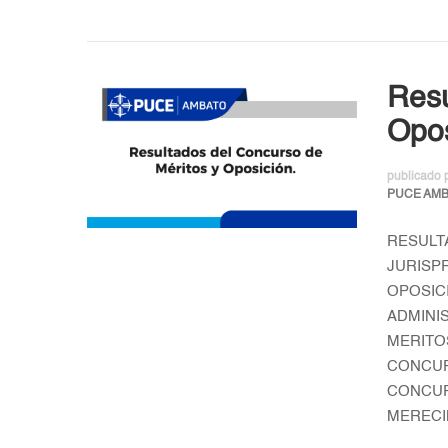
Resu
Opos
publicado 
PUCE AM
RESULT
JURISP
OPOSIC
ADMINI
MERITO
CONCUR
CONCUR
MERECI