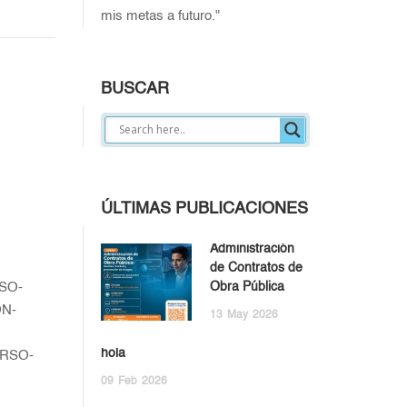
mis metas a futuro."
BUSCAR
ÚLTIMAS PUBLICACIONES
Administración
de Contratos de
Obra Pública
SO-
N-
13
May
2026
hola
RSO-
09
Feb
2026