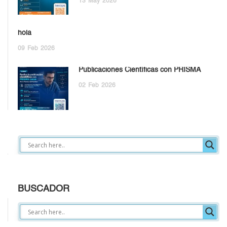
13
May
2026
hola
09
Feb
2026
Publicaciones Científicas con PRISMA
02
Feb
2026
BUSCADOR