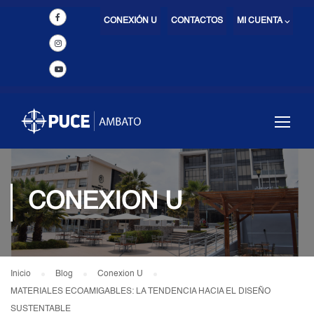
CONEXIÓN U
CONTACTOS
MI CUENTA ⌵
CONEXION U
Inicio
Blog
Conexion U
MATERIALES ECOAMIGABLES: LA TENDENCIA HACIA EL DISEÑO
SUSTENTABLE