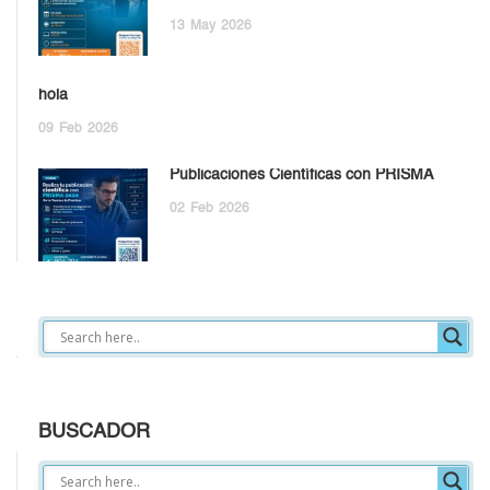
13
May
2026
hola
09
Feb
2026
Publicaciones Científicas con PRISMA
02
Feb
2026
BUSCADOR