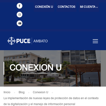
CONEXIÓN U
CONTACTOS
MI CUENTA ⌵
CONEXION U
Inicio
Blog
Conexion U
La implementación de nuevas leyes de protección de datos en el contexto
de la digitalización y el manejo de información personal