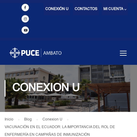
CONEXIÓN U
CONTACTOS
MI CUENTA ⌵
CONEXION U
Inicio
Blog
Conexion U
VACUNACIÓN EN EL ECUADOR: LA IMPORTANCIA DEL ROL DE
ENFERMERÍA EN CAMPAÑAS DE INMUNIZACIÓN