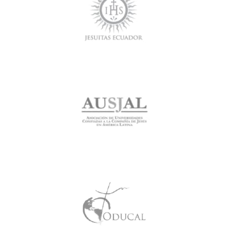
felicita el logro deportivo internacional de la estudiante
María Caridad Buenaño, en el Torneo Sudamericano de
Squash. María Caridad cursa el tercer semestre de la
Carrera de Derecho en la PUCE Sede Ambato y es una
joven que combina la actividad académica con el deporte,
en base a una disciplina ejemplar para sus compañeros.La
PUCE Sede Ambato felicita el logro deportivo
internacional de la estudiante María Caridad Buenaño, en
el Torneo Sudamericano de Squash. Redacción:
eduardo.r.hidalgo.g@pucesa.edu.ec